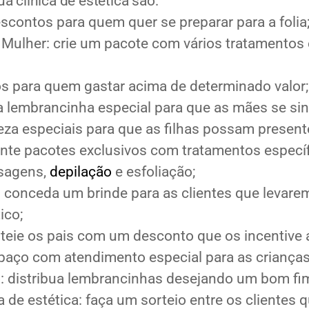
a clínica de estética são:
scontos para quem quer se preparar para a folia
a Mulher: crie um pacote com vários tratamentos
os para quem gastar acima de determinado valor
 lembrancinha especial para que as mães se si
eza especiais para que as filhas possam presente
te pacotes exclusivos com tratamentos específ
sagens,
depilação
e esfoliação;
conceda um brinde para as clientes que levarem
ico;
nteie os pais com um desconto que os incentive
paço com atendimento especial para as crianças
o: distribua lembrancinhas desejando um bom fim
ca de estética: faça um sorteio entre os clientes