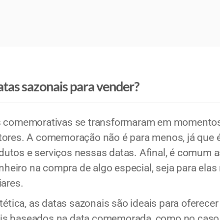
atas sazonais para vender?
as comemorativas se transformaram em momento
tores. A comemoração não é para menos, já que é
utos e serviços nessas datas. Afinal, é comum 
inheiro na compra de algo especial, seja para ela
iares.
stética, as datas sazonais são ideais para oferec
is baseados na data comemorada, como no caso