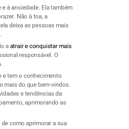
e e à ansiedade. Ela também
azer. Não à toa, a
 ela deixa as pessoas mais
o.
do a
atrair e conquistar mais
ssional responsável. O
a.
to e tem o conhecimento
são mais do que bem-vindos.
ovidades e tendências da
çoamento, aprimorando as
s de como aprimorar a sua