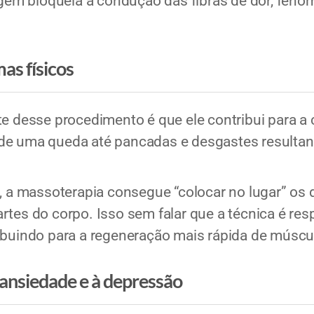
m bloqueia a condução das fibras de dor, fenô
as físicos
te desse procedimento é que ele contribui para a 
de uma queda até pancadas e desgastes resultan
s, a massoterapia consegue “colocar no lugar” os
rtes do corpo. Isso sem falar que a técnica é res
ibuindo para a regeneração mais rápida de múscu
 ansiedade e à depressão