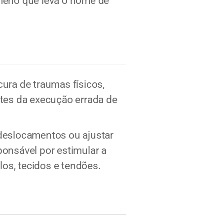
meno que leva o nome de
cura de traumas físicos,
tes da execução errada de
 deslocamentos ou ajustar
ponsável por estimular a
los, tecidos e tendões.