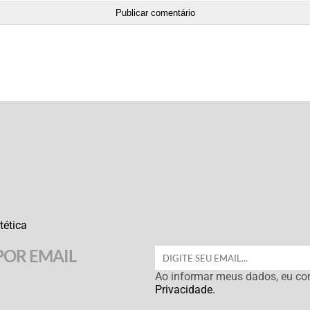
tética
POR EMAIL
Ao informar meus dados, eu c
Privacidade.