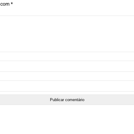
s com
*