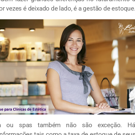
r vezes é deixado de lado, é a gestão de estoque
 ou spas também não são exceção. H
formações tais como a taxa de estoque de seus