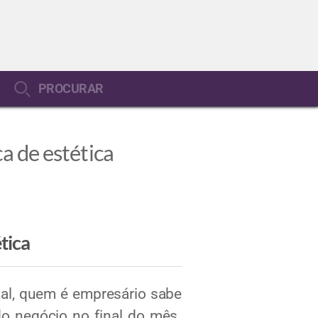
PROCURAR
a de estética
tica
nal, quem é empresário sabe
o negócio no final do mês.