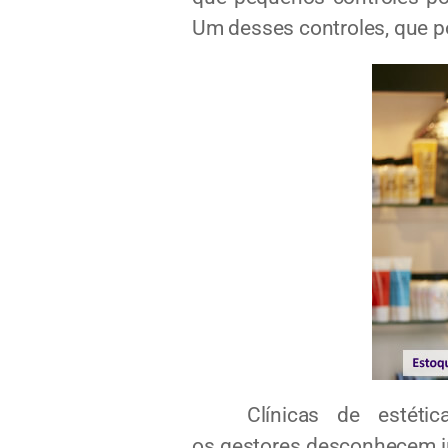
Um desses controles, que po
Clínicas de estética
os gestores desconhecem in