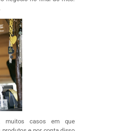
.
á muitos casos em que
 produtos e por conta disso